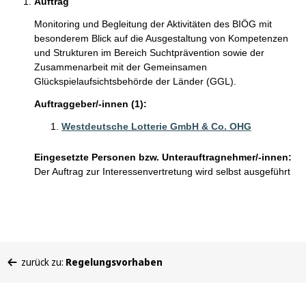
Auftrag
Monitoring und Begleitung der Aktivitäten des BIÖG mit
besonderem Blick auf die Ausgestaltung von Kompetenzen
und Strukturen im Bereich Suchtprävention sowie der
Zusammenarbeit mit der Gemeinsamen
Glückspielaufsichtsbehörde der Länder (GGL).
Auftraggeber/-innen (1):
Westdeutsche Lotterie GmbH & Co. OHG
Eingesetzte Personen bzw. Unterauftragnehmer/-innen:
Der Auftrag zur Interessenvertretung wird selbst ausgeführt
Sie
zurück zu:
Regelungsvorhaben
befinden
sich
hier: