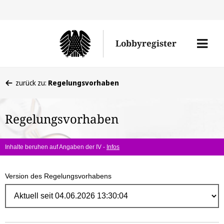
Direk
zum
Men
Lobbyregister
Inhal
öffne
Sie
zurück zu:
Regelungsvorhaben
befinden
sich
Regelungsvorhaben
hier:
Inhalte beruhen auf Angaben der IV -
Infos
Version des Regelungsvorhabens