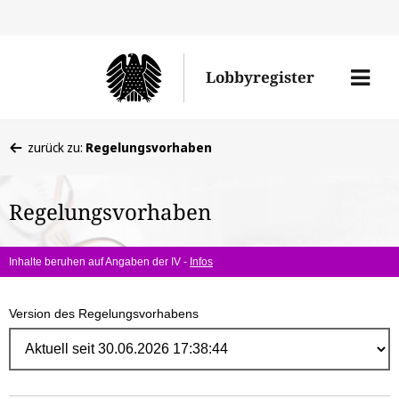
Direk
zum
Men
Lobbyregister
Inhal
öffne
Sie
zurück zu:
Regelungsvorhaben
befinden
sich
Regelungsvorhaben
hier:
Inhalte beruhen auf Angaben der IV -
Infos
Version des Regelungsvorhabens