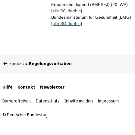
Frauen und Jugend (BMFSFJ) (20. WP)
[alle SG dorthin]
Bundesministerium für Gesundheit (BMG)
[alle SG dorthin]
Sie
zurück zu:
Regelungsvorhaben
befinden
sich
hier:
Interne
Hilfe
Kontakt
Newsletter
Links
Barrierefreiheit
Datenschutz
Inhalte melden
Impressum
© Deutscher Bundestag