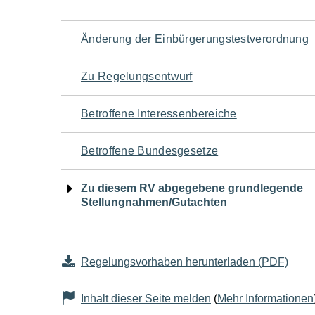
Navigation
Änderung der Einbürgerungstestverordnung
für
Zu Regelungsentwurf
den
Betroffene Interessenbereiche
Seiteninhalt
Betroffene Bundesgesetze
Zu diesem RV abgegebene grundlegende
Stellungnahmen/Gutachten
Regelungsvorhaben herunterladen (PDF)
Inhalt dieser Seite melden
(
Mehr Informationen