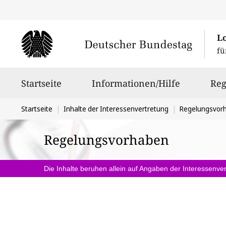
L
fü
Hauptnavigation
Startseite
Informationen/Hilfe
Reg
Sie
Startseite
Inhalte der Interessenvertretung
Regelungsvor
befinden
Regelungsvorhaben
sich
hier:
Die Inhalte beruhen allein auf Angaben der Interessenver