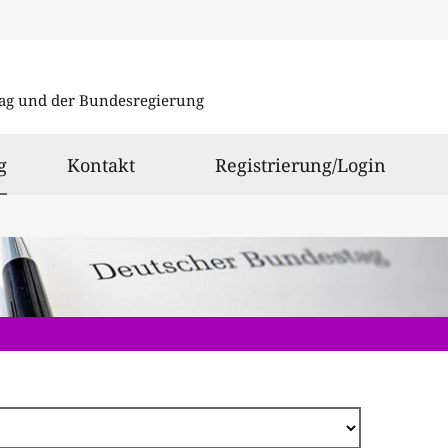
Direkt
zum
ag und der Bundesregierung
Inhalt
ausgewählt
g
Kontakt
Registrierung/Login