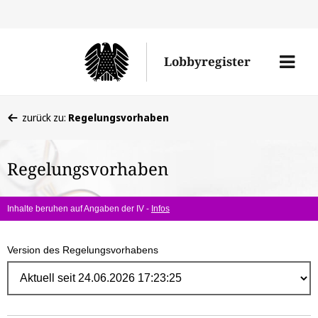
Direk
zum
Men
Lobbyregister
Inhal
öffne
Sie
zurück zu:
Regelungsvorhaben
befinden
sich
Regelungsvorhaben
hier:
Inhalte beruhen auf Angaben der IV -
Infos
Version des Regelungsvorhabens