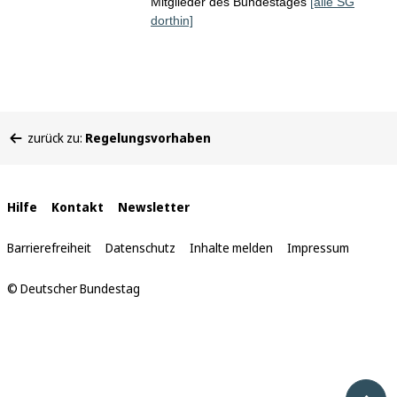
Mitglieder des Bundestages
[alle SG
dorthin]
Sie
zurück zu:
Regelungsvorhaben
befinden
sich
hier:
Interne
Hilfe
Kontakt
Newsletter
Links
Barrierefreiheit
Datenschutz
Inhalte melden
Impressum
© Deutscher Bundestag