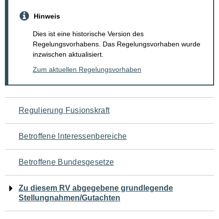
Hinweis
Dies ist eine historische Version des
Regelungsvorhabens. Das Regelungsvorhaben wurde
inzwischen aktualisiert.
Zum aktuellen Regelungsvorhaben
Navigation
Regulierung Fusionskraft
für
Betroffene Interessenbereiche
den
Betroffene Bundesgesetze
Seiteninhalt
Zu diesem RV abgegebene grundlegende
Stellungnahmen/Gutachten