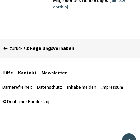
Mitglieder des Bundestages
[alle SG
dorthin]
Sie
zurück zu:
Regelungsvorhaben
befinden
sich
hier:
Interne
Hilfe
Kontakt
Newsletter
Links
Barrierefreiheit
Datenschutz
Inhalte melden
Impressum
© Deutscher Bundestag
Nach