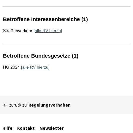
Betroffene Interessenbereiche (1)
Straßenverkehr
[alle RV hierzu]
Betroffene Bundesgesetze (1)
HG 2024
[alle RV hierzu]
Sie
zurück zu:
Regelungsvorhaben
befinden
sich
hier:
Interne
Hilfe
Kontakt
Newsletter