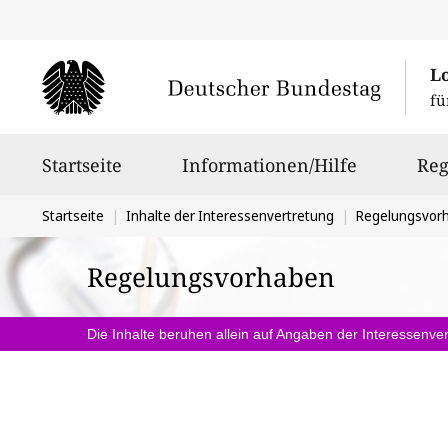
L
fü
Hauptnavigation
Startseite
Informationen/Hilfe
Reg
Sie
Startseite
Inhalte der Interessenvertretung
Regelungsvor
befinden
Regelungsvorhaben
sich
hier:
Die Inhalte beruhen allein auf Angaben der Interessenver