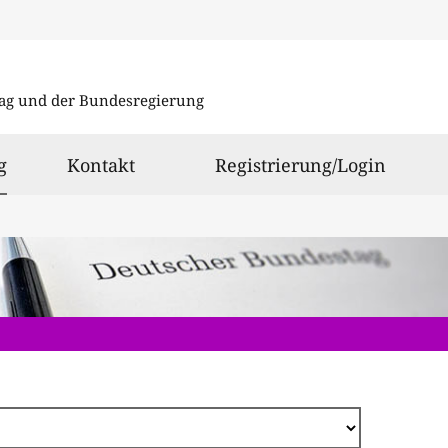
Direkt
zum
ag und der Bundesregierung
Inhalt
ausgewählt
g
Kontakt
Registrierung/Login