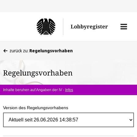
Direk
zum
Men
Lobbyregister
Inhal
öffne
Sie
zurück zu:
Regelungsvorhaben
befinden
sich
Regelungsvorhaben
hier:
Inhalte beruhen auf Angaben der IV -
Infos
Version des Regelungsvorhabens