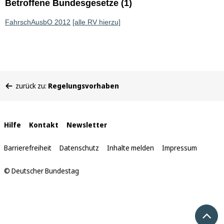
Betroffene Bundesgesetze (1)
FahrschAusbO 2012
[alle RV hierzu]
Sie
zurück zu:
Regelungsvorhaben
befinden
sich
hier:
Interne
Hilfe
Kontakt
Newsletter
Links
Barrierefreiheit
Datenschutz
Inhalte melden
Impressum
© Deutscher Bundestag
Nach