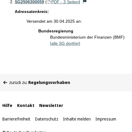
SG2506300059
(
PDF - 3 Seiten
)
Adressatenkreis:
Versendet am 30.04.2025 an:
Bundesregierung
Bundesministerium der Finanzen (BMF)
[alle SG dorthin]
Sie
zurück zu:
Regelungsvorhaben
befinden
sich
hier:
Interne
Hilfe
Kontakt
Newsletter
Links
Barrierefreiheit
Datenschutz
Inhalte melden
Impressum