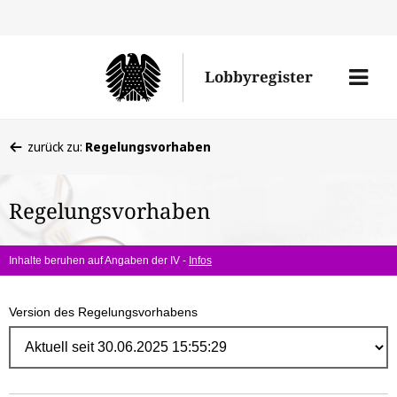
Direk
zum
Men
Lobbyregister
Inhal
öffne
Sie
zurück zu:
Regelungsvorhaben
befinden
sich
Regelungsvorhaben
hier:
Inhalte beruhen auf Angaben der IV -
Infos
Version des Regelungsvorhabens