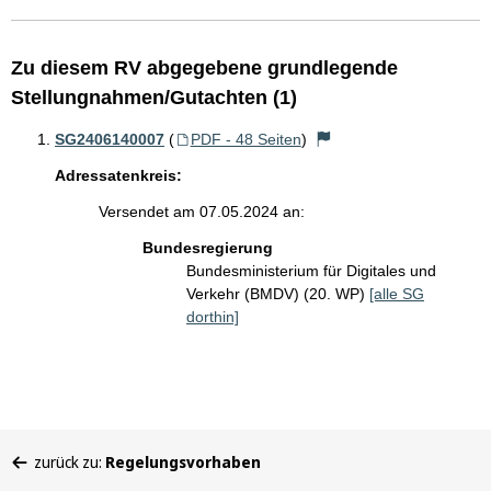
Zu diesem RV abgegebene grundlegende
Stellungnahmen/Gutachten (1)
SG2406140007
(
PDF - 48 Seiten
)
Adressatenkreis:
Versendet am 07.05.2024 an:
Bundesregierung
Bundesministerium für Digitales und
Verkehr (BMDV) (20. WP)
[alle SG
dorthin]
Sie
zurück zu:
Regelungsvorhaben
befinden