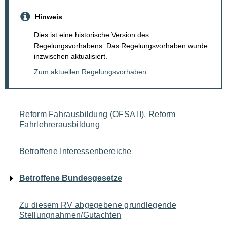
Hinweis
Dies ist eine historische Version des
Regelungsvorhabens. Das Regelungsvorhaben wurde
inzwischen aktualisiert.
Zum aktuellen Regelungsvorhaben
Navigation
Reform Fahrausbildung (OFSA II), Reform
Fahrlehrerausbildung
für
den
Betroffene Interessenbereiche
Seiteninhalt
Betroffene Bundesgesetze
Zu diesem RV abgegebene grundlegende
Stellungnahmen/Gutachten