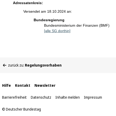
Adressatenkreis:
Versendet am 18.10.2024 an:
Bundesregierung
Bundesministerium der Finanzen (BMF)
[alle SG dorthin]
Sie
zurück zu:
Regelungsvorhaben
befinden
sich
hier:
Interne
Hilfe
Kontakt
Newsletter
Links
Barrierefreiheit
Datenschutz
Inhalte melden
Impressum
© Deutscher Bundestag