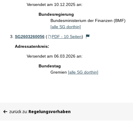
Versendet am 10.12.2025 an:
Bundesregierung
Bundesministerium der Finanzen (BMF)
[alle SG dorthin]
SG2603260056
(
PDF - 10 Seiten
)
Adressatenkreis:
Versendet am 06.03.2026 an:
Bundestag
Gremien
[alle SG dorthin]
Sie
zurück zu:
Regelungsvorhaben
befinden
sich
hier: