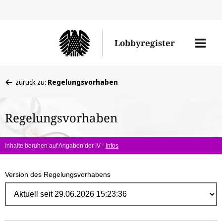
Direk
zum
Men
Lobbyregister
Inhal
öffne
Sie
zurück zu:
Regelungsvorhaben
befinden
sich
Regelungsvorhaben
hier:
Inhalte beruhen auf Angaben der IV -
Infos
Version des Regelungsvorhabens