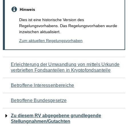
Hinweis
Dies ist eine historische Version des
Regelungsvorhabens. Das Regelungsvorhaben wurde
inzwischen aktualisiert.
Zum aktuellen Regelungsvorhaben
Navigation
Erleichterung der Umwandlung von mittels Urkunde
verbrieften Fondsanteilen in Kryptofondsanteile
für
den
Betroffene Interessenbereiche
Seiteninhalt
Betroffene Bundesgesetze
Zu diesem RV abgegebene grundlegende
Stellungnahmen/Gutachten