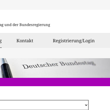
Direkt
zum
ag und der Bundesregierung
Inhalt
ausgewählt
g
Kontakt
Registrierung/Login