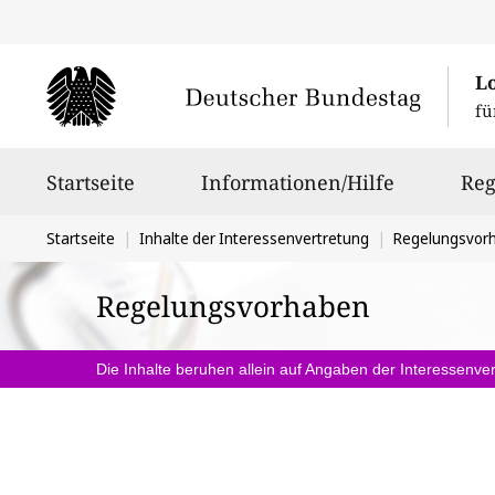
L
fü
Hauptnavigation
Startseite
Informationen/Hilfe
Reg
Sie
Startseite
Inhalte der Interessenvertretung
Regelungsvor
befinden
Regelungsvorhaben
sich
hier:
Die Inhalte beruhen allein auf Angaben der Interessenver