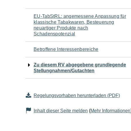
Navigation
EU-TabStRL: angemessene Anpassung für
klassische Tabakwaren, Besteuerung
für
neuartiger Produkte nach
Schadenspotenzial
den
Betroffene Interessenbereiche
Seiteninhalt
Zu diesem RV abgegebene grundlegende
Stellungnahmen/Gutachten
Regelungsvorhaben herunterladen (PDF)
Inhalt dieser Seite melden
(
Mehr Informationen