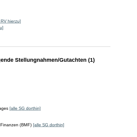
e RV hierzu]
u]
]
ende Stellungnahmen/Gutachten (1)
tages
[alle SG dorthin]
r Finanzen (BMF)
[alle SG dorthin]