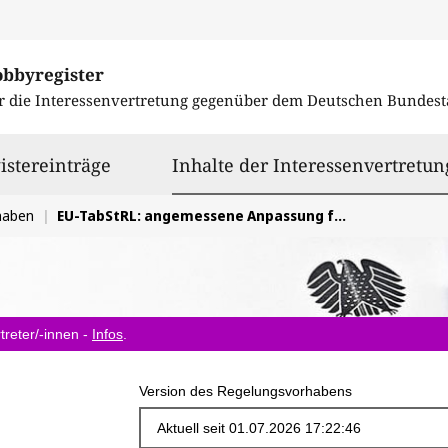
obbyregister
r die Interessenvertretung gegenüber dem
Deutschen Bundest
istereinträge
Inhalte der Interessenvertretun
haben
EU-TabStRL: angemessene Anpassung für klassische Tabakwaren, Besteuerung neuartiger Produkte nach Schadenspotenzial
treter/-innen -
Infos
.
Version des Regelungsvorhabens