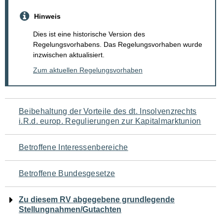
Hinweis
Dies ist eine historische Version des
Regelungsvorhabens. Das Regelungsvorhaben wurde
inzwischen aktualisiert.
Zum aktuellen Regelungsvorhaben
Navigation
Beibehaltung der Vorteile des dt. Insolvenzrechts
i.R.d. europ. Regulierungen zur Kapitalmarktunion
für
den
Betroffene Interessenbereiche
Seiteninhalt
Betroffene Bundesgesetze
Zu diesem RV abgegebene grundlegende
Stellungnahmen/Gutachten