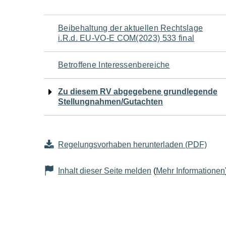
Navigation
Beibehaltung der aktuellen Rechtslage
i.R.d. EU-VO-E COM(2023) 533 final
für
Betroffene Interessenbereiche
den
Zu diesem RV abgegebene grundlegende
Seiteninhalt
Stellungnahmen/Gutachten
Regelungsvorhaben herunterladen (PDF)
Inhalt dieser Seite melden
(
Mehr Informationen