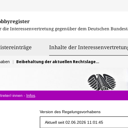
obbyregister
r die Interessenvertretung gegenüber dem
Deutschen Bundest
istereinträge
Inhalte der Interessenvertretun
haben
Beibehaltung der aktuellen Rechtslage i.R.d. EU-VO-E COM(2023) 533 final
treter/-innen -
Infos
.
Version des Regelungsvorhabens