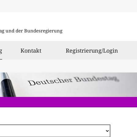
Direkt
zum
ag und der Bundesregierung
Inhalt
ausgewählt
g
Kontakt
Registrierung/Login