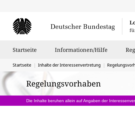
L
fü
Hauptnavigation
Startseite
Informationen/Hilfe
Reg
Sie
Startseite
Inhalte der Interessenvertretung
Regelungsvor
befinden
Regelungsvorhaben
sich
hier:
Die Inhalte beruhen allein auf Angaben der Interessenver