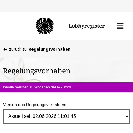
Direk
zum
Men
Lobbyregister
Inhal
öffne
Sie
zurück zu:
Regelungsvorhaben
befinden
sich
Regelungsvorhaben
hier:
Inhalte beruhen auf Angaben der IV -
Infos
Version des Regelungsvorhabens