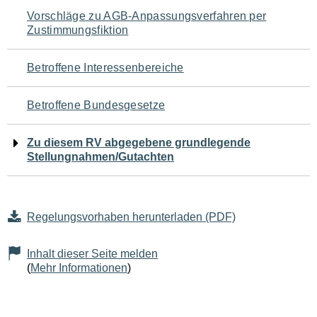
Navigation
Vorschläge zu AGB-Anpassungsverfahren per
Zustimmungsfiktion
für
den
Betroffene Interessenbereiche
Seiteninhalt
Betroffene Bundesgesetze
Zu diesem RV abgegebene grundlegende
Stellungnahmen/Gutachten
Regelungsvorhaben herunterladen (PDF)
Inhalt dieser Seite melden
(
Mehr Informationen
)