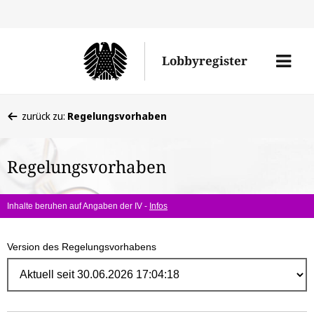
Direk
zum
Men
Lobbyregister
Inhal
öffne
Sie
zurück zu:
Regelungsvorhaben
befinden
sich
Regelungsvorhaben
hier:
Inhalte beruhen auf Angaben der IV -
Infos
Version des Regelungsvorhabens