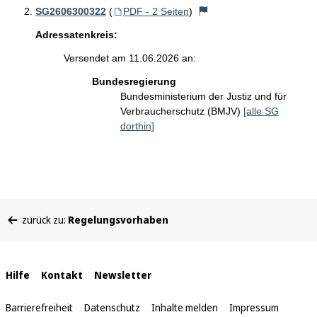
SG2606300322
(
PDF - 2 Seiten
)
Adressatenkreis:
Versendet am 11.06.2026 an:
Bundesregierung
Bundesministerium der Justiz und für
Verbraucherschutz (BMJV)
[alle SG
dorthin]
Sie
zurück zu:
Regelungsvorhaben
befinden
sich
hier:
Interne
Hilfe
Kontakt
Newsletter
Links
Barrierefreiheit
Datenschutz
Inhalte melden
Impressum