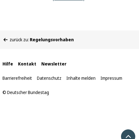
Sie
zurück zu:
Regelungsvorhaben
befinden
sich
hier:
Interne
Hilfe
Kontakt
Newsletter
Links
Barrierefreiheit
Datenschutz
Inhalte melden
Impressum
© Deutscher Bundestag
Nach