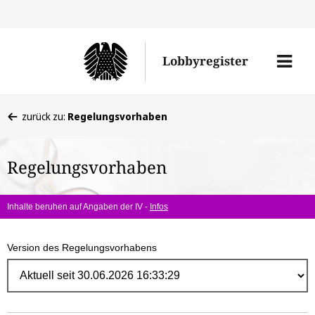
Direk
zum
Men
Lobbyregister
Inhal
öffne
Sie
zurück zu:
Regelungsvorhaben
befinden
sich
Regelungsvorhaben
hier:
Inhalte beruhen auf Angaben der IV -
Infos
Version des Regelungsvorhabens