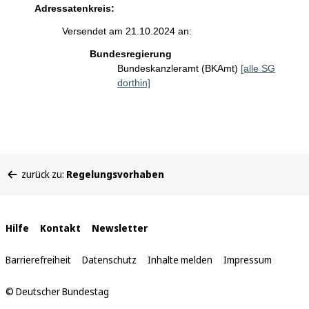
Adressatenkreis:
Versendet am 21.10.2024 an:
Bundesregierung
Bundeskanzleramt (BKAmt)
[alle SG
dorthin]
Sie
zurück zu:
Regelungsvorhaben
befinden
sich
hier:
Interne
Hilfe
Kontakt
Newsletter
Links
Barrierefreiheit
Datenschutz
Inhalte melden
Impressum
© Deutscher Bundestag