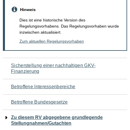
Hinweis
Dies ist eine historische Version des
Regelungsvorhabens. Das Regelungsvorhaben wurde
inzwischen aktualisiert.
Zum aktuellen Regelungsvorhaben
Navigation
Sicherstellung einer nachhaltigen GKV-
Finanzierung
für
den
Betroffene Interessenbereiche
Seiteninhalt
Betroffene Bundesgesetze
Zu diesem RV abgegebene grundlegende
Stellungnahmen/Gutachten