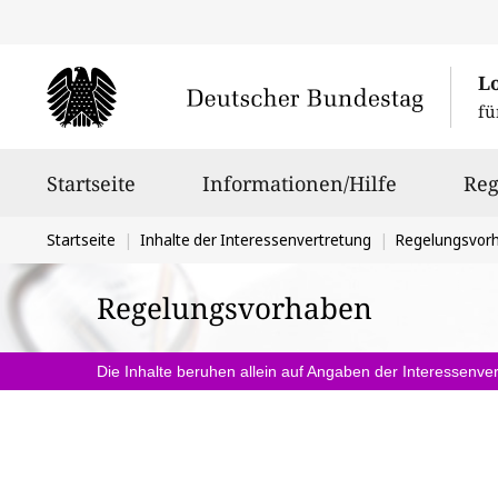
L
fü
Hauptnavigation
Startseite
Informationen/Hilfe
Reg
Sie
Startseite
Inhalte der Interessenvertretung
Regelungsvor
befinden
Regelungsvorhaben
sich
hier:
Die Inhalte beruhen allein auf Angaben der Interessenver