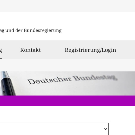
Direkt
zum
ag und der Bundesregierung
Inhalt
ausgewählt
g
Kontakt
Registrierung/Login