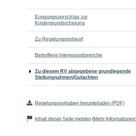
Navigation
Einigungsvorschlag zur
Kindergrundsicherung
für
Zu Regelungsentwurf
den
Betroffene Interessenbereiche
Seiteninhalt
Zu diesem RV abgegebene grundlegende
Stellungnahmen/Gutachten
Regelungsvorhaben herunterladen (PDF)
Inhalt dieser Seite melden
(
Mehr Informationen