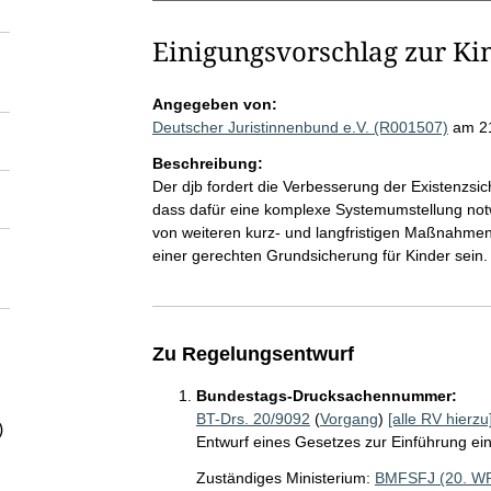
Einigungsvorschlag zur K
Angegeben von:
Deutscher Juristinnenbund e.V. (R001507)
am 2
Beschreibung:
Der djb fordert die Verbesserung der Existenzsic
dass dafür eine komplexe Systemumstellung notw
von weiteren kurz- und langfristigen Maßnahmen k
einer gerechten Grundsicherung für Kinder sein.
Zu Regelungsentwurf
Bundestags-Drucksachennummer:
BT-Drs. 20/9092
(
Vorgang
)
[alle RV hierzu
)
Entwurf eines Gesetzes zur Einführung ei
Zuständiges Ministerium:
BMFSFJ (20. W