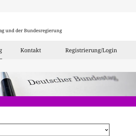
Direkt
zum
ag und der Bundesregierung
Inhalt
ausgewählt
g
Kontakt
Registrierung/Login