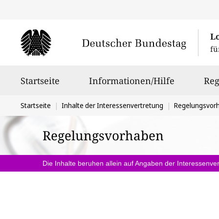
L
fü
Hauptnavigation
Startseite
Informationen/Hilfe
Reg
Sie
Startseite
Inhalte der Interessenvertretung
Regelungsvor
befinden
Regelungsvorhaben
sich
hier:
Die Inhalte beruhen allein auf Angaben der Interessenver