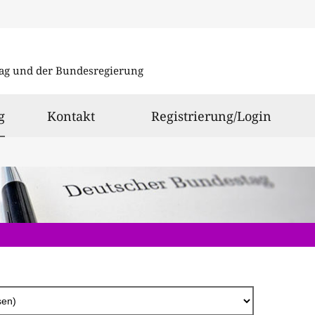
Direkt
zum
ag und der Bundesregierung
Inhalt
ausgewählt
g
Kontakt
Registrierung/Login