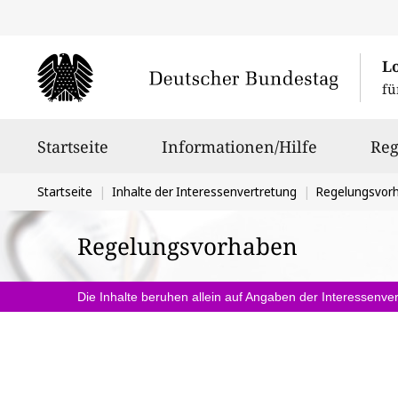
L
fü
Hauptnavigation
Startseite
Informationen/Hilfe
Reg
Sie
Startseite
Inhalte der Interessenvertretung
Regelungsvor
befinden
Regelungsvorhaben
sich
hier:
Die Inhalte beruhen allein auf Angaben der Interessenver