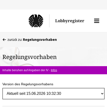
Direk
zum
Men
Lobbyregister
Inhal
öffne
Sie
zurück zu:
Regelungsvorhaben
befinden
sich
Regelungsvorhaben
hier:
Inhalte beruhen auf Angaben der IV -
Infos
Version des Regelungsvorhabens