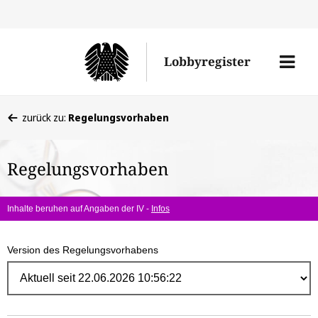
Direk
zum
Men
Lobbyregister
Inhal
öffne
Sie
zurück zu:
Regelungsvorhaben
befinden
sich
Regelungsvorhaben
hier:
Inhalte beruhen auf Angaben der IV -
Infos
Version des Regelungsvorhabens