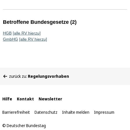
Betroffene Bundesgesetze (2)
HGB
[alle RV hierzu]
GmbHG
[alle RV hierzu]
Sie
zurück zu:
Regelungsvorhaben
befinden
sich
hier:
Interne
Hilfe
Kontakt
Newsletter
Links
Barrierefreiheit
Datenschutz
Inhalte melden
Impressum
© Deutscher Bundestag