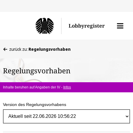
Direk
zum
Men
Lobbyregister
Inhal
öffne
Sie
zurück zu:
Regelungsvorhaben
befinden
sich
Regelungsvorhaben
hier:
Inhalte beruhen auf Angaben der IV -
Infos
Version des Regelungsvorhabens