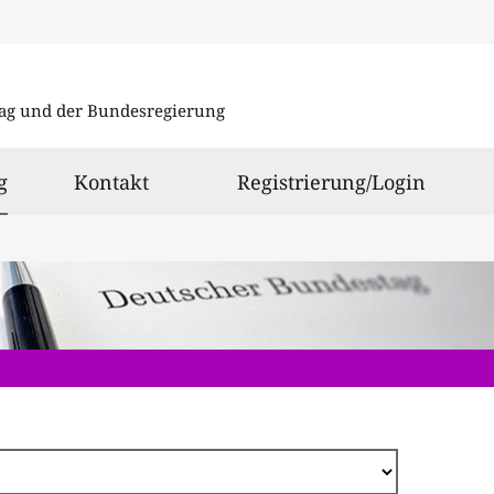
Direkt
zum
ag und der Bundesregierung
Inhalt
ausgewählt
g
Kontakt
Registrierung/Login