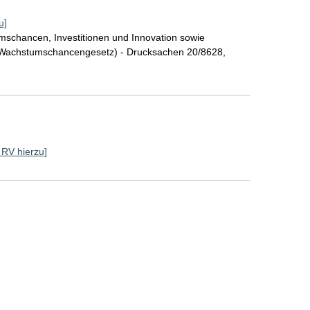
u]
schancen, Investitionen und Innovation sowie
 (Wachstumschancengesetz) - Drucksachen 20/8628,
e RV hierzu]