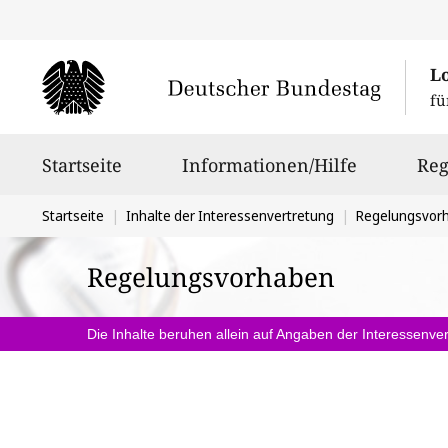
L
fü
Hauptnavigation
Startseite
Informationen/Hilfe
Reg
Sie
Startseite
Inhalte der Interessenvertretung
Regelungsvor
befinden
Regelungsvorhaben
sich
hier:
Die Inhalte beruhen allein auf Angaben der Interessenver