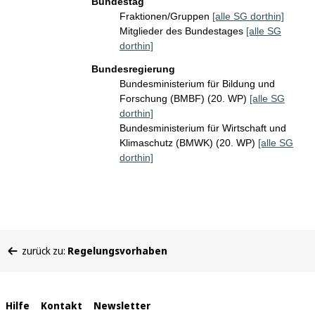
Bundestag
Fraktionen/Gruppen
[alle SG dorthin]
Mitglieder des Bundestages
[alle SG
dorthin]
Bundesregierung
Bundesministerium für Bildung und
Forschung (BMBF) (20. WP)
[alle SG
dorthin]
Bundesministerium für Wirtschaft und
Klimaschutz (BMWK) (20. WP)
[alle SG
dorthin]
Sie
zurück zu:
Regelungsvorhaben
befinden
sich
hier:
Interne
Hilfe
Kontakt
Newsletter