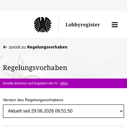
Direk
zum
Men
Lobbyregister
Inhal
öffne
Sie
zurück zu:
Regelungsvorhaben
befinden
sich
Regelungsvorhaben
hier:
Inhalte beruhen auf Angaben der IV -
Infos
Version des Regelungsvorhabens