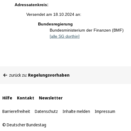
Adressatenkreis:
Versendet am 18.10.2024 an:
Bundesregierung
Bundesministerium der Finanzen (BMF)
[alle SG dorthin]
Sie
zurück zu:
Regelungsvorhaben
befinden
sich
hier:
Interne
Hilfe
Kontakt
Newsletter
Links
Barrierefreiheit
Datenschutz
Inhalte melden
Impressum
© Deutscher Bundestag