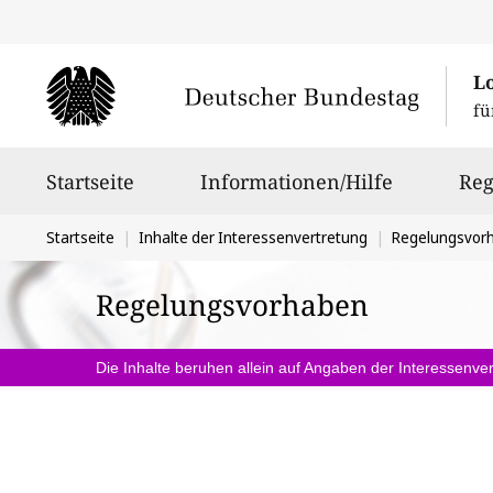
L
fü
Hauptnavigation
Startseite
Informationen/Hilfe
Reg
Sie
Startseite
Inhalte der Interessenvertretung
Regelungsvor
befinden
Regelungsvorhaben
sich
hier:
Die Inhalte beruhen allein auf Angaben der Interessenver