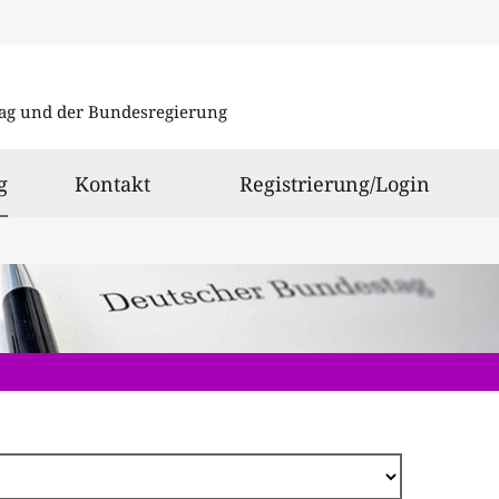
Direkt
zum
ag und der Bundesregierung
Inhalt
ausgewählt
g
Kontakt
Registrierung/Login