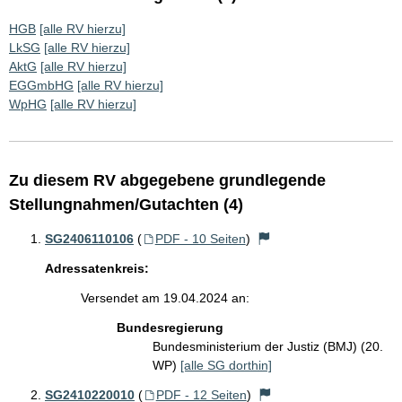
HGB
[alle RV hierzu]
LkSG
[alle RV hierzu]
AktG
[alle RV hierzu]
EGGmbHG
[alle RV hierzu]
WpHG
[alle RV hierzu]
Zu diesem RV abgegebene grundlegende
Stellungnahmen/Gutachten (4)
SG2406110106
(
PDF - 10 Seiten
)
Adressatenkreis:
Versendet am 19.04.2024 an:
Bundesregierung
Bundesministerium der Justiz (BMJ) (20.
WP)
[alle SG dorthin]
SG2410220010
(
PDF - 12 Seiten
)