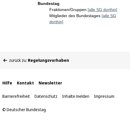
Bundestag
Fraktionen/Gruppen
[alle SG dorthin]
Mitglieder des Bundestages
[alle SG
dorthin]
Sie
zurück zu:
Regelungsvorhaben
befinden
sich
hier:
Interne
Hilfe
Kontakt
Newsletter
Links
Barrierefreiheit
Datenschutz
Inhalte melden
Impressum
© Deutscher Bundestag