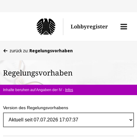
Direk
zum
Men
Lobbyregister
Inhal
öffne
Sie
zurück zu:
Regelungsvorhaben
befinden
sich
Regelungsvorhaben
hier:
Inhalte beruhen auf Angaben der IV -
Infos
Version des Regelungsvorhabens