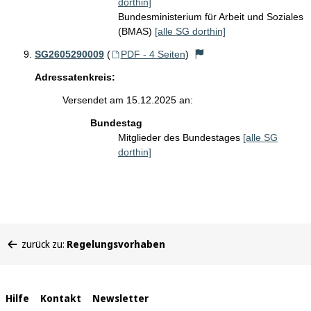
dorthin]
Bundesministerium für Arbeit und Soziales
(BMAS)
[alle SG dorthin]
SG2605290009
(
PDF - 4 Seiten
)
Adressatenkreis:
Versendet am 15.12.2025 an:
Bundestag
Mitglieder des Bundestages
[alle SG
dorthin]
Sie
zurück zu:
Regelungsvorhaben
befinden
sich
hier:
Interne
Hilfe
Kontakt
Newsletter