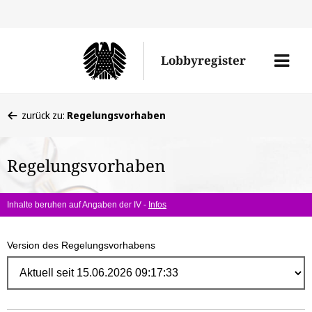
Direk
zum
Men
Lobbyregister
Inhal
öffne
Sie
zurück zu:
Regelungsvorhaben
befinden
sich
Regelungsvorhaben
hier:
Inhalte beruhen auf Angaben der IV -
Infos
Version des Regelungsvorhabens