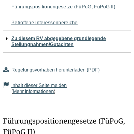
Navigation
Führungspositionengesetze (FüPoG, FüPoG II)
für
Betroffene Interessenbereiche
den
Zu diesem RV abgegebene grundlegende
Seiteninhalt
Stellungnahmen/Gutachten
Regelungsvorhaben herunterladen (PDF)
Inhalt dieser Seite melden
(
Mehr Informationen
)
Führungspositionengesetze (FüPoG,
FüPoG II)