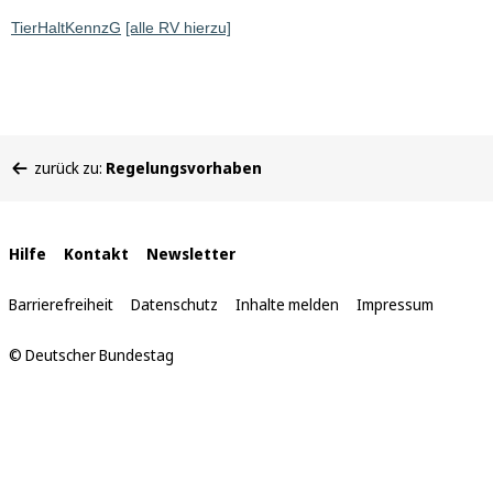
TierHaltKennzG
[alle RV hierzu]
Sie
zurück zu:
Regelungsvorhaben
befinden
sich
hier:
Interne
Hilfe
Kontakt
Newsletter
Links
Barrierefreiheit
Datenschutz
Inhalte melden
Impressum
© Deutscher Bundestag