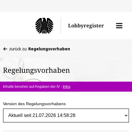
Direk
zum
Men
Lobbyregister
Inhal
öffne
Sie
zurück zu:
Regelungsvorhaben
befinden
sich
Regelungsvorhaben
hier:
Inhalte beruhen auf Angaben der IV -
Infos
Version des Regelungsvorhabens