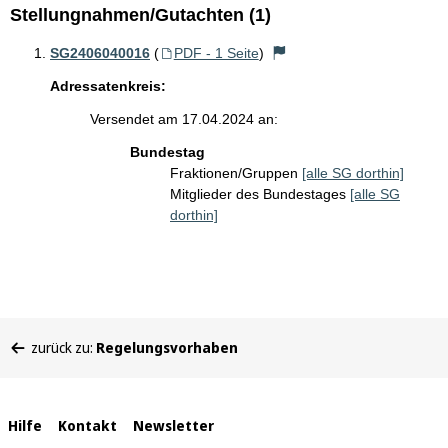
Stellungnahmen/Gutachten (1)
SG2406040016
(
PDF - 1 Seite
)
Adressatenkreis:
Versendet am 17.04.2024 an:
Bundestag
Fraktionen/Gruppen
[alle SG dorthin]
Mitglieder des Bundestages
[alle SG
dorthin]
Sie
zurück zu:
Regelungsvorhaben
befinden
sich
hier:
Interne
Hilfe
Kontakt
Newsletter