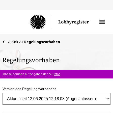
Direk
zum
Men
Lobbyregister
Inhal
öffne
Sie
zurück zu:
Regelungsvorhaben
befinden
sich
Regelungsvorhaben
hier:
Inhalte beruhen auf Angaben der IV -
Infos
Version des Regelungsvorhabens