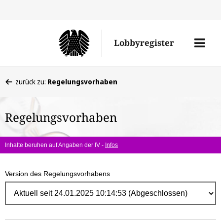
Direk
zum
Men
Lobbyregister
Inhal
öffne
Sie
zurück zu:
Regelungsvorhaben
befinden
sich
Regelungsvorhaben
hier:
Inhalte beruhen auf Angaben der IV -
Infos
Version des Regelungsvorhabens