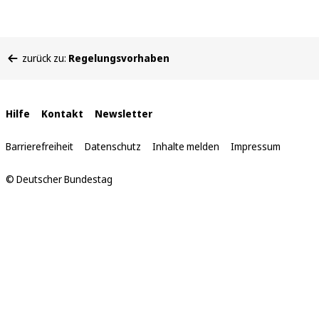
Sie
zurück zu:
Regelungsvorhaben
befinden
sich
hier:
Interne
Hilfe
Kontakt
Newsletter
Links
Barrierefreiheit
Datenschutz
Inhalte melden
Impressum
© Deutscher Bundestag