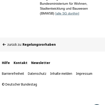
Bundesministerium für Wohnen,
Stadtentwicklung und Bauwesen
(BMWSB)
[alle SG dorthin]
Sie
zurück zu:
Regelungsvorhaben
befinden
sich
hier:
Interne
Hilfe
Kontakt
Newsletter
Links
Barrierefreiheit
Datenschutz
Inhalte melden
Impressum
© Deutscher Bundestag