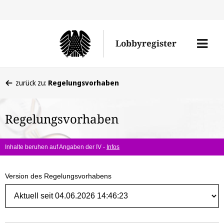
Direk
zum
Men
Lobbyregister
Inhal
öffne
Sie
zurück zu:
Regelungsvorhaben
befinden
sich
Regelungsvorhaben
hier:
Inhalte beruhen auf Angaben der IV -
Infos
Version des Regelungsvorhabens