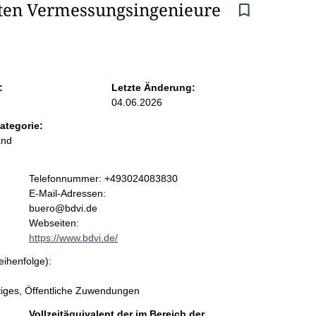
lten Vermessungsingenieure 
:
Letzte Änderung:
04.06.2026
ategorie:
and
K
Telefonnummer: +493024083830
o
E-Mail-Adressen:
n
buero@bdvi.de
t
Webseiten:
a
https://www.bdvi.de/
k
eihenfolge):
t
i
nstiges, Öffentliche Zuwendungen
n
f
Vollzeitäquivalent der im Bereich der