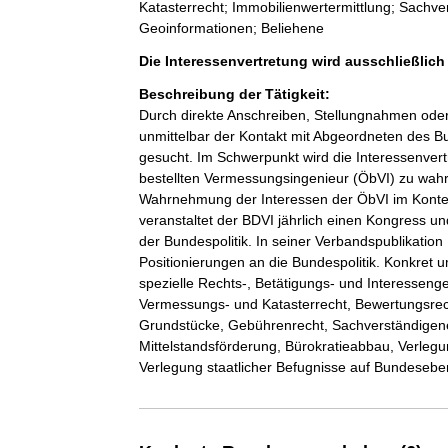
Katasterrecht; Immobilienwertermittlung; Sachv
Geoinformationen; Beliehene
Die Interessenvertretung wird ausschließlic
Beschreibung der Tätigkeit:
Durch direkte Anschreiben, Stellungnahmen oder P
unmittelbar der Kontakt mit Abgeordneten des B
gesucht. Im Schwerpunkt wird die Interessenvert
bestellten Vermessungsingenieur (ÖbVI) zu wahr
Wahrnehmung der Interessen der ÖbVI im Kon
veranstaltet der BDVI jährlich einen Kongress und
der Bundespolitik. In seiner Verbandspublikatio
Positionierungen an die Bundespolitik. Konkret u
spezielle Rechts-, Betätigungs- und Interesseng
Vermessungs- und Katasterrecht, Bewertungsrec
Grundstücke, Gebührenrecht, Sachverständigenen
Mittelstandsförderung, Bürokratieabbau, Verlegu
Verlegung staatlicher Befugnisse auf Bundeseb