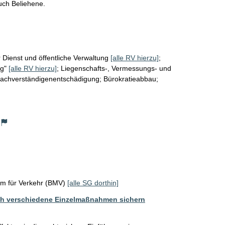
uch Beliehene.
r Dienst und öffentliche Verwaltung
[alle RV hierzu]
;
g"
[alle RV hierzu]
;
Liegenschafts-, Vermessungs- und
 Sachverständigenentschädigung; Bürokratieabbau;
um für Verkehr (BMV)
[alle SG dorthin]
ch verschiedene Einzelmaßnahmen sichern