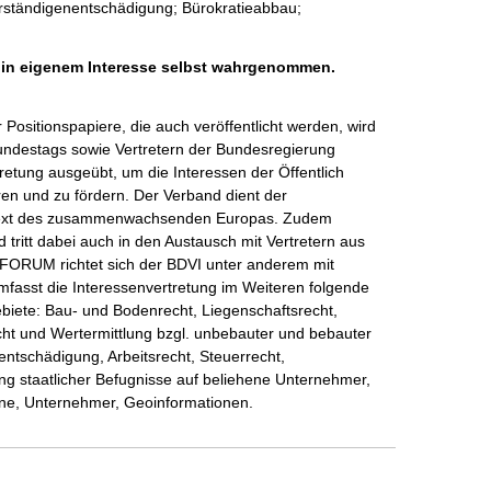
erständigenentschädigung; Bürokratieabbau;
h in eigenem Interesse selbst wahrgenommen.
ositionspapiere, die auch veröffentlicht werden, wird 
undestags sowie Vertretern der Bundesregierung 
retung ausgeübt, um die Interessen der Öffentlich 
en und zu fördern. Der Verband dient der 
text des zusammenwachsenden Europas. Zudem 
 tritt dabei auch in den Austausch mit Vertretern aus 
n FORUM richtet sich der BDVI unter anderem mit 
mfasst die Interessenvertretung im Weiteren folgende 
ebiete: Bau- und Bodenrecht, Liegenschaftsrecht, 
ht und Wertermittlung bzgl. unbebauter und bebauter 
tschädigung, Arbeitsrecht, Steuerrecht, 
ng staatlicher Befugnisse auf beliehene Unternehmer, 
ene, Unternehmer, Geoinformationen.