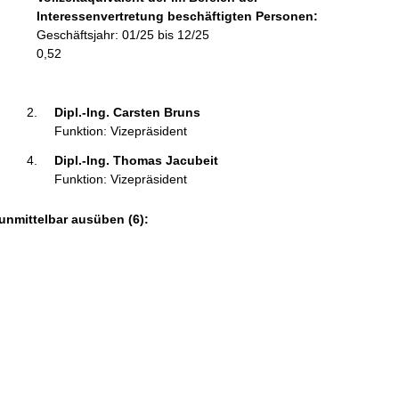
o
Interessenvertretung beschäftigten Personen:
r
Geschäftsjahr: 01/25 bis 12/25
m
0,52
a
t
i
Dipl.-Ing. Carsten Bruns 
o
Funktion: Vizepräsident
n
Dipl.-Ing. Thomas Jacubeit 
e
Funktion: Vizepräsident
n
:
unmittelbar ausüben (6):