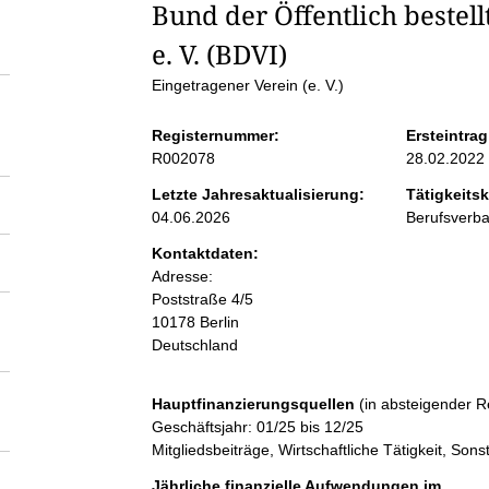
S
Bund der Öffentlich bestel
e. V. (BDVI)
e
Eingetragener Verein (e. V.)
i
Registernummer:
Ersteintrag
R002078
28.02.2022
t
Letzte Jahresaktualisierung:
Tätigkeitsk
04.06.2026
Berufsverb
e
Kontaktdaten:
Adresse:
n
Poststraße
4/5
10178
Berlin
i
Deutschland
n
Hauptfinanzierungsquellen
(in absteigender R
Geschäftsjahr: 01/25 bis 12/25
h
Mitgliedsbeiträge, Wirtschaftliche Tätigkeit, So
Jährliche finanzielle Aufwendungen im