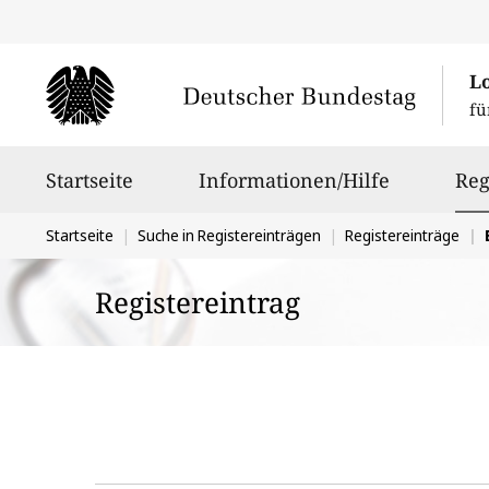
L
fü
Hauptnavigation
Startseite
Informationen/Hilfe
Reg
Sie
Startseite
Suche in Registereinträgen
Registereinträge
befinden
Registereintrag
sich
hier: