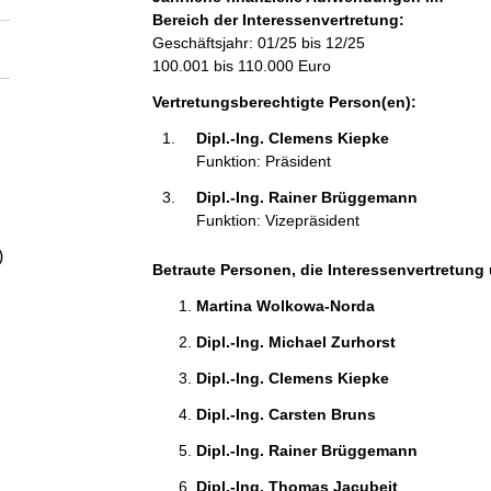
a
Bereich der Interessenvertretung:
Geschäftsjahr: 01/25 bis 12/25
l
100.001 bis 110.000 Euro
Vertretungsberechtigte Person(en):
t
Dipl.-Ing. Clemens Kiepke 
Funktion: Präsident
Dipl.-Ing. Rainer Brüggemann 
Funktion: Vizepräsident
)
Betraute Personen, die Interessenvertretung 
Martina Wolkowa-Norda 
Dipl.-Ing. Michael Zurhorst 
Dipl.-Ing. Clemens Kiepke 
Dipl.-Ing. Carsten Bruns 
Dipl.-Ing. Rainer Brüggemann 
Dipl.-Ing. Thomas Jacubeit 