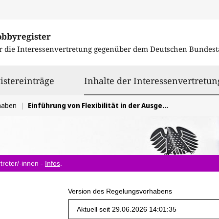
obbyregister
r die Interessenvertretung gegenüber dem
Deutschen Bundest
istereinträge
Inhalte der Interessenvertretun
haben
Einführung von Flexibilität in der Ausgestaltung der Bundesförderung Industrie und Klimaschutz, um die Dekarbonisieung von Großanlagen zu ermöglichen
treter/-innen -
Infos
.
Version des Regelungsvorhabens