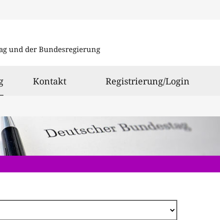
Direkt
zum
ag und der Bundesregierung
Inhalt
ausgewählt
g
Kontakt
Registrierung/Login