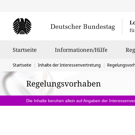
L
fü
Hauptnavigation
Startseite
Informationen/Hilfe
Reg
Sie
Startseite
Inhalte der Interessenvertretung
Regelungsvor
befinden
Regelungsvorhaben
sich
hier:
Die Inhalte beruhen allein auf Angaben der Interessenver