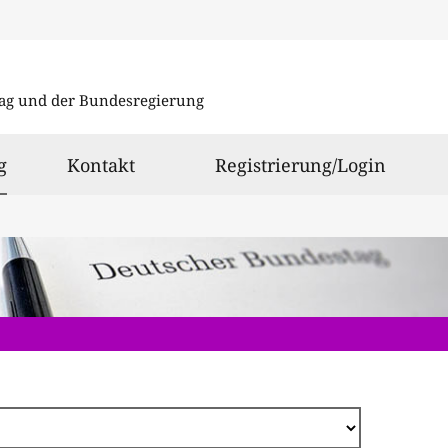
Direkt
zum
ag und der Bundesregierung
Inhalt
ausgewählt
g
Kontakt
Registrierung/Login