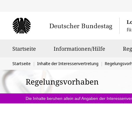
L
fü
Hauptnavigation
Startseite
Informationen/Hilfe
Reg
Sie
Startseite
Inhalte der Interessenvertretung
Regelungsvor
befinden
Regelungsvorhaben
sich
hier:
Die Inhalte beruhen allein auf Angaben der Interessenver