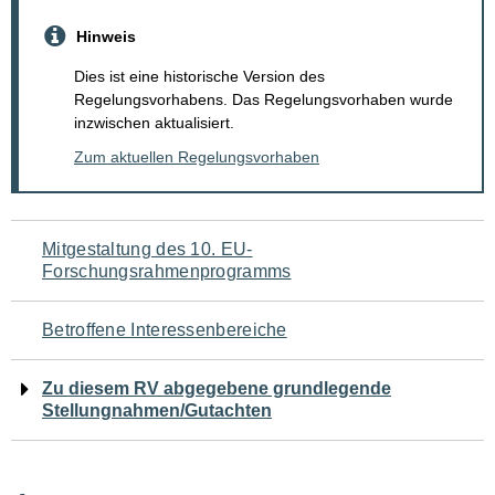
Hinweis
Dies ist eine historische Version des
Regelungsvorhabens. Das Regelungsvorhaben wurde
inzwischen aktualisiert.
Zum aktuellen Regelungsvorhaben
Navigation
Mitgestaltung des 10. EU-
Forschungsrahmenprogramms
für
den
Betroffene Interessenbereiche
Seiteninhalt
Zu diesem RV abgegebene grundlegende
Stellungnahmen/Gutachten