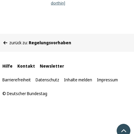
dorthin]
Sie
zurück zu:
Regelungsvorhaben
befinden
sich
hier:
Interne
Hilfe
Kontakt
Newsletter
Links
Barrierefreiheit
Datenschutz
Inhalte melden
Impressum
© Deutscher Bundestag
Nach