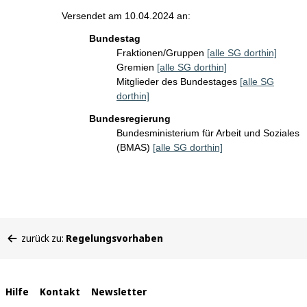
Versendet am 10.04.2024 an:
Bundestag
Fraktionen/Gruppen
[alle SG dorthin]
Gremien
[alle SG dorthin]
Mitglieder des Bundestages
[alle SG
dorthin]
Bundesregierung
Bundesministerium für Arbeit und Soziales
(BMAS)
[alle SG dorthin]
Sie
zurück zu:
Regelungsvorhaben
befinden
sich
hier:
Interne
Hilfe
Kontakt
Newsletter