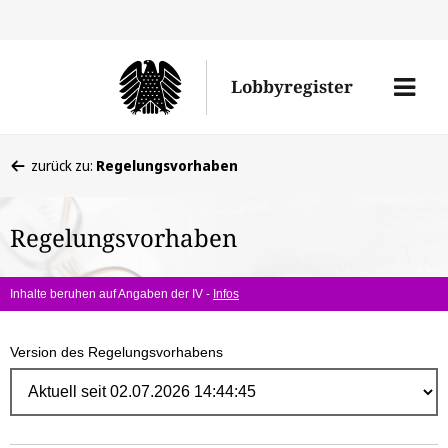
Direk
zum
Men
Lobbyregister
Inhal
öffne
Sie
zurück zu:
Regelungsvorhaben
befinden
sich
Regelungsvorhaben
hier:
Inhalte beruhen auf Angaben der IV -
Infos
Version des Regelungsvorhabens