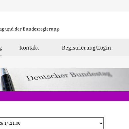
Direkt
zum
ag und der Bundesregierung
Inhalt
ausgewählt
g
Kontakt
Registrierung/Login