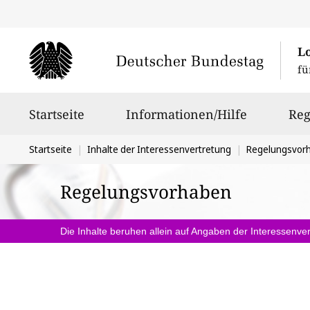
L
fü
Hauptnavigation
Startseite
Informationen/Hilfe
Reg
Sie
Startseite
Inhalte der Interessenvertretung
Regelungsvor
befinden
Regelungsvorhaben
sich
hier:
Die Inhalte beruhen allein auf Angaben der Interessenver