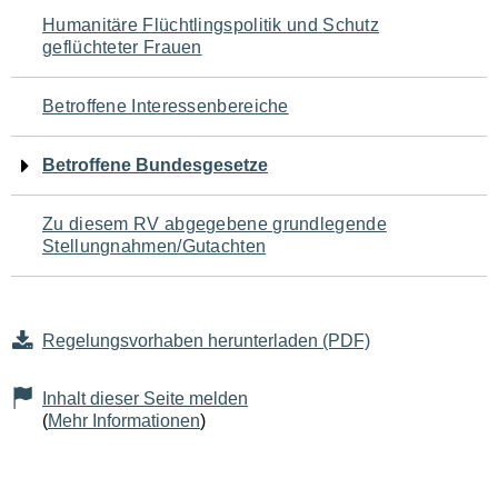
Navigation
Humanitäre Flüchtlingspolitik und Schutz
geflüchteter Frauen
für
den
Betroffene Interessenbereiche
Seiteninhalt
Betroffene Bundesgesetze
Zu diesem RV abgegebene grundlegende
Stellungnahmen/Gutachten
Regelungsvorhaben herunterladen (PDF)
Inhalt dieser Seite melden
(
Mehr Informationen
)