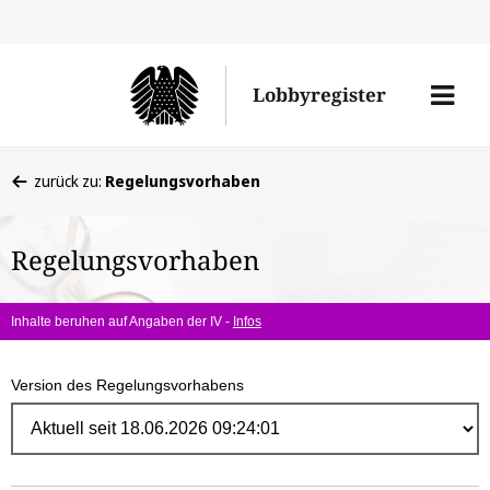
Direk
zum
Men
Lobbyregister
Inhal
öffne
Sie
zurück zu:
Regelungsvorhaben
befinden
sich
Regelungsvorhaben
hier:
Inhalte beruhen auf Angaben der IV -
Infos
Version des Regelungsvorhabens