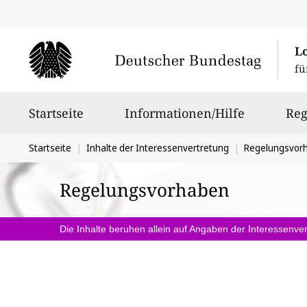
L
fü
Hauptnavigation
Startseite
Informationen/Hilfe
Reg
Sie
Startseite
Inhalte der Interessenvertretung
Regelungsvor
befinden
Regelungsvorhaben
sich
hier:
Die Inhalte beruhen allein auf Angaben der Interessenver