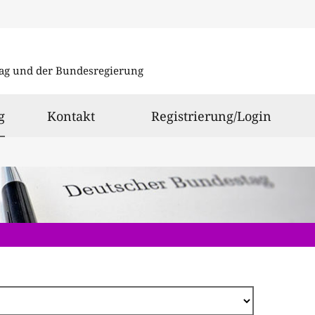
Direkt
zum
ag und der Bundesregierung
Inhalt
ausgewählt
g
Kontakt
Registrierung/Login