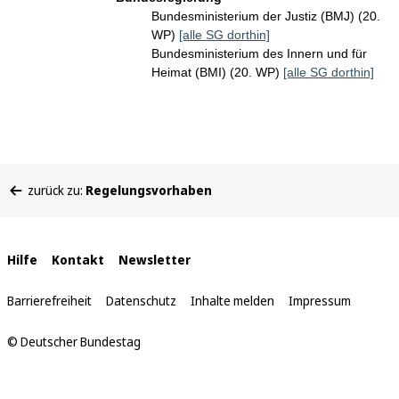
Bundesministerium der Justiz (BMJ) (20.
WP)
[alle SG dorthin]
Bundesministerium des Innern und für
Heimat (BMI) (20. WP)
[alle SG dorthin]
Sie
zurück zu:
Regelungsvorhaben
befinden
sich
hier:
Interne
Hilfe
Kontakt
Newsletter
Links
Barrierefreiheit
Datenschutz
Inhalte melden
Impressum
© Deutscher Bundestag