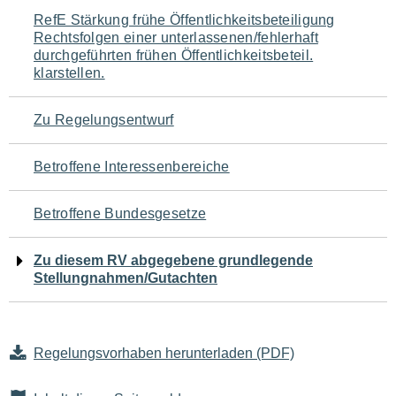
Navigation
RefE Stärkung frühe Öffentlichkeitsbeteiligung
Rechtsfolgen einer unterlassenen/fehlerhaft
für
durchgeführten frühen Öffentlichkeitsbeteil.
klarstellen.
den
Seiteninhalt
Zu Regelungsentwurf
Betroffene Interessenbereiche
Betroffene Bundesgesetze
Zu diesem RV abgegebene grundlegende
Stellungnahmen/Gutachten
Regelungsvorhaben herunterladen (PDF)