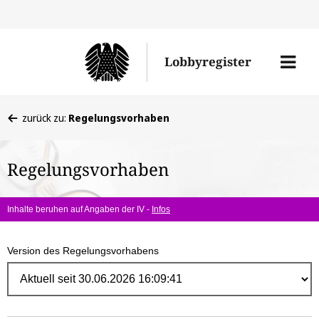
Direk
zum
Men
Lobbyregister
Inhal
öffne
Sie
zurück zu:
Regelungsvorhaben
befinden
sich
Regelungsvorhaben
hier:
Inhalte beruhen auf Angaben der IV -
Infos
Version des Regelungsvorhabens