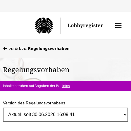
Direk
zum
Men
Lobbyregister
Inhal
öffne
Sie
zurück zu:
Regelungsvorhaben
befinden
sich
Regelungsvorhaben
hier:
Inhalte beruhen auf Angaben der IV -
Infos
Version des Regelungsvorhabens