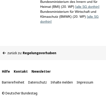
Bundesministerium des Innern und für
Heimat (BMI) (20. WP)
[alle SG dorthin]
Bundesministerium für Wirtschaft und
Klimaschutz (BMWK) (20. WP)
[alle SG
dorthin]
Sie
zurück zu:
Regelungsvorhaben
befinden
sich
hier:
Interne
Hilfe
Kontakt
Newsletter
Links
Barrierefreiheit
Datenschutz
Inhalte melden
Impressum
© Deutscher Bundestag