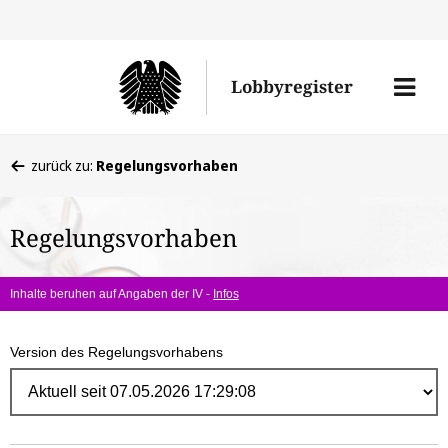
Direk
zum
Men
Lobbyregister
Inhal
öffne
Sie
zurück zu:
Regelungsvorhaben
befinden
sich
Regelungsvorhaben
hier:
Inhalte beruhen auf Angaben der IV -
Infos
Version des Regelungsvorhabens