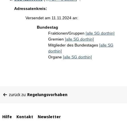
Adressatenkreis:
Versendet am 11.11.2024 an:
Bundestag
Fraktionen/Gruppen
[alle SG dorthin]
Gremien
[alle SG dorthin]
Mitglieder des Bundestages
[alle SG
dorthin]
Organe
[alle SG dorthin]
Sie
zurück zu:
Regelungsvorhaben
befinden
sich
hier:
Interne
Hilfe
Kontakt
Newsletter
Links