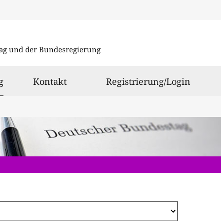
Direkt
zum
ag und der Bundesregierung
Inhalt
ausgewählt
g
Kontakt
Registrierung/Login