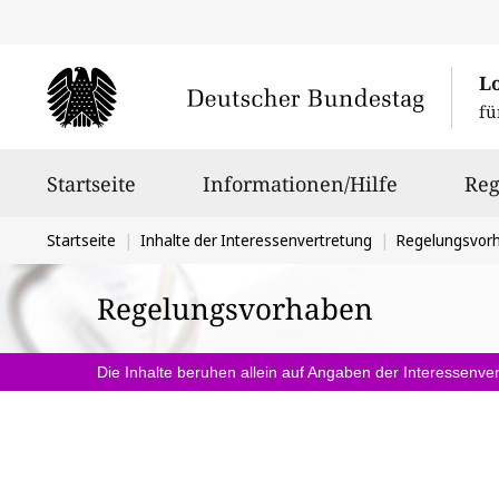
L
fü
Hauptnavigation
Startseite
Informationen/Hilfe
Reg
Sie
Startseite
Inhalte der Interessenvertretung
Regelungsvor
befinden
Regelungsvorhaben
sich
hier:
Die Inhalte beruhen allein auf Angaben der Interessenver