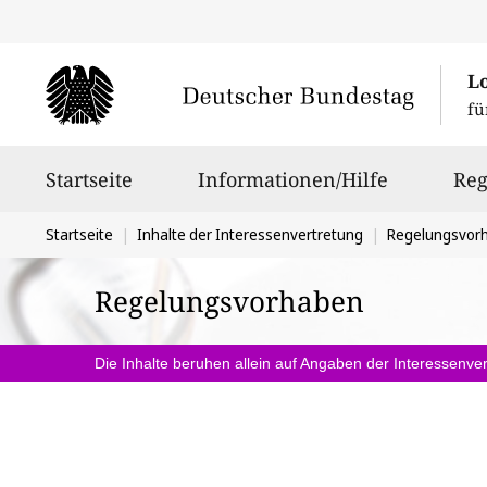
L
fü
Hauptnavigation
Startseite
Informationen/Hilfe
Reg
Sie
Startseite
Inhalte der Interessenvertretung
Regelungsvor
befinden
Regelungsvorhaben
sich
hier:
Die Inhalte beruhen allein auf Angaben der Interessenver